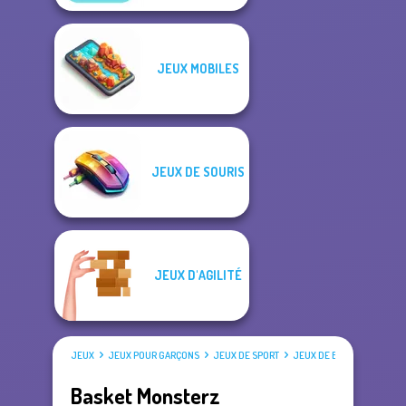
JEUX MOBILES
JEUX DE SOURIS
JEUX D'AGILITÉ
JEUX
JEUX POUR GARÇONS
JEUX DE SPORT
JEUX DE BASKET
Basket Monsterz