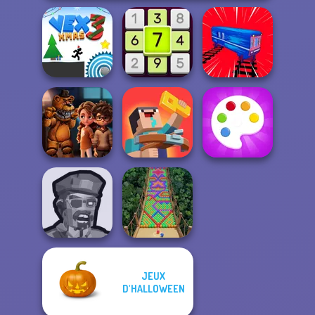
Vex 3 Xmas
Daily Sudoku
Train Drift
FNAF Horror At
Noob: Zombie
Home
Prison Escape
Fun Colors
JEUX
Zombies
D'HALLOWEEN
Shooter
Bubble Fall