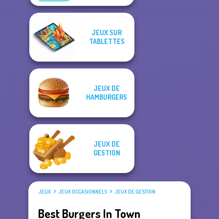
JEUX SUR
TABLETTES
JEUX DE
HAMBURGERS
JEUX DE
GESTION
JEUX
JEUX OCCASIONNELS
JEUX DE GESTION
Best Burgers In Town