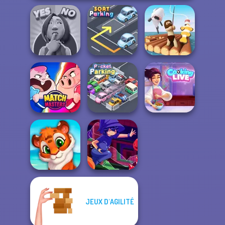
Yes or No
Challenge
Sort Parking
Raft Life
Cooking Live: Be
Match Masters
Pocket Parking
a Chef&Cook
JEUX D'AGILITÉ
Mosaic Artimo
Mirror Wizard