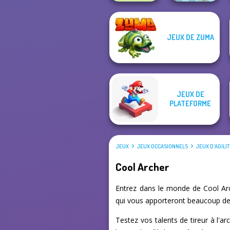
JEUX DE ZUMA
State Connect
Break n Bounce
JEUX DE
PLATEFORME
JEUX
JEUX OCCASIONNELS
JEUX D'AGILI
Cool Archer
Entrez dans le monde de Cool Arch
qui vous apporteront beaucoup de p
Testez vos talents de tireur à l'a