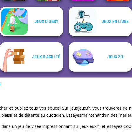
Geometry Dash:
JEUX D'OBBY
JEUX EN LIGNE
Parking Fury 3D:
FreezeNova
Night City
Egg Farm
Game
Funny Shooter
JEUX D'AGILITÉ
JEUX 3D
TÉ
er et oubliez tous vos soucis! Sur Jeuxjeux.fr, vous trouverez de 
laisir et de détente au quotidien. Essayezmaintenantl'un des meilleurs
rc dans un jeu de visée impressionnant sur Jeuxjeux.fr et essayez Cool