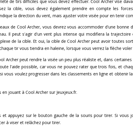
ariété de tirs difficiles que vous devez effectuer. Cool Archer vise da
sez la cible, vous devez également prendre en compte les forces d
ique la direction du vent, mais ajuster votre visée pour en tenir compt
iveaux de Cool Archer, vous devrez vous accommoder d'une bonne d
. Il peut s'agir d'un vent plus intense qui modifiera la trajectoire 
xe de la cible. Et oui, la cible de Cool Archer peut avoir toutes s
chaque tir vous tiendra en haleine, lorsque vous verrez la flèche voler 
 Archer peut rendre la visée un peu plus réaliste et, dans certaines 
oute l'aide possible, car vous ne pouvez rater que trois fois, et ch
 si vous voulez progresser dans les classements en ligne et obtenir l
en jouant à Cool Archer sur Jeuxjeux.fr.
is et appuyez sur le bouton gauche de la souris pour tirer. Si vous j
 à viser et relâchez pour tirer.