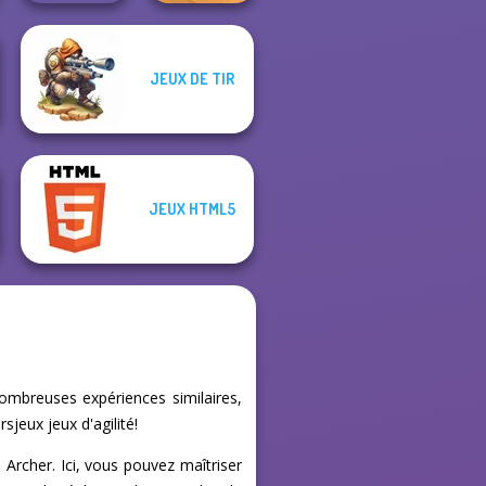
JEUX DE TIR
Sniper Shot:
City Driver:
Bullet Time
Destroy Car
JEUX HTML5
nombreuses expériences similaires,
jeux jeux d'agilité!
 Archer. Ici, vous pouvez maîtriser