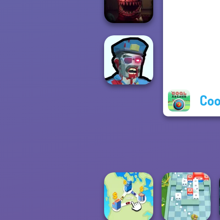
Zombie Arena
Five Nights At
Christmas
Coo
Zombies
Shooter