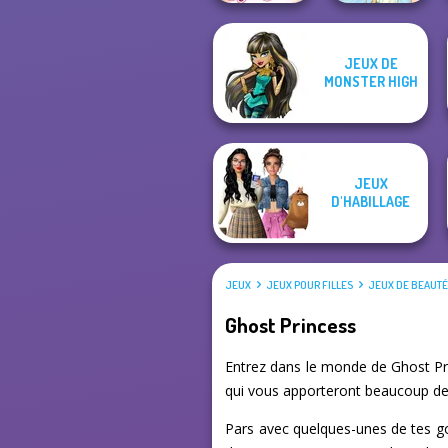
JEUX DE
Sisters Together
MONSTER HIGH
Forever
Thumbelina
JEUX
D'HABILLAGE
JEUX
JEUX POUR FILLES
JEUX DE BEAUT
Ghost Princess
Entrez dans le monde de Ghost Pri
qui vous apporteront beaucoup de p
Pars avec quelques-unes de tes gou