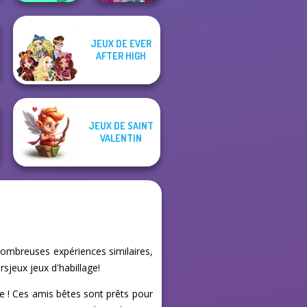
JEUX DE EVER
Organization
ASMR Beauty
AFTER HIGH
Princess
Homeless
JEUX DE SAINT
VALENTIN
nombreuses expériences similaires,
sjeux jeux d'habillage!
ce ! Ces amis bêtes sont prêts pour