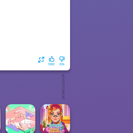
1302
224