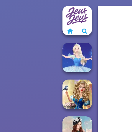
Ice Ballerina
Storybook Glam
Dress Up