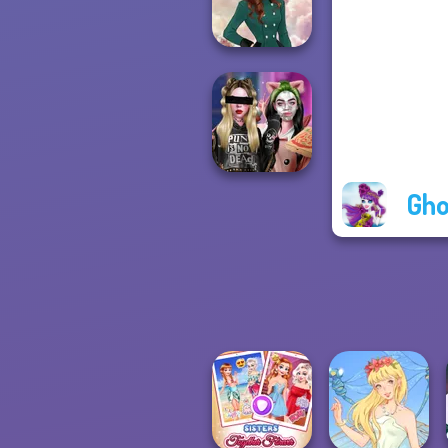
Advent...
Kate Middleton
Gho
Billie's Weekly
Planner