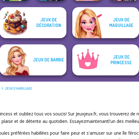
JEUX DE
JEUX DE
Centaur
Rapunzel
Bestie Birthday
DÉCORATION
MAQUILLAGE
Pixie Friends
Princesses
Fashion
Surprise
JEUX DE
JEUX DE BARBIE
PRINCESSE
É
JEUX D'HABILLAGE
ncess et oubliez tous vos soucis! Sur Jeuxjeux.fr, vous trouverez de 
laisir et de détente au quotidien. Essayezmaintenantl'un des meilleur
les préférées habillées pour faire peur et s'amuser sur une île féro