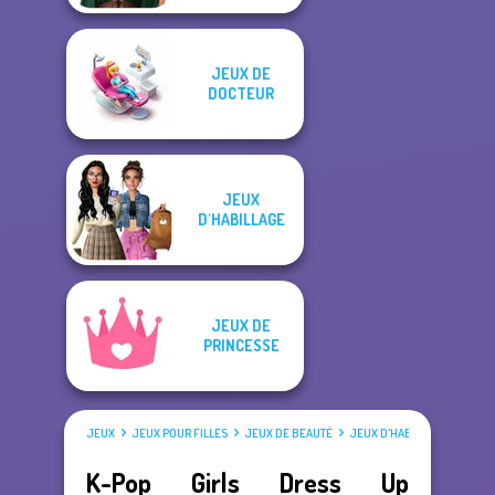
JEUX DE
DOCTEUR
JEUX
D'HABILLAGE
JEUX DE
PRINCESSE
JEUX
JEUX POUR FILLES
JEUX DE BEAUTÉ
JEUX D'HABILLAGE
K-Pop Girls Dress Up