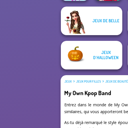
JEUX DE BELLE
The Celebrity Way
My Christmas
Of Life
Party Prep
JEUX
D'HALLOWEEN
JEUX
JEUX POUR FILLES
JEUX DE BEAUT
My Own Kpop Band
Entrez dans le monde de My Own 
similaires, qui vous apporteront b
As-tu déjà remarqué le style épou