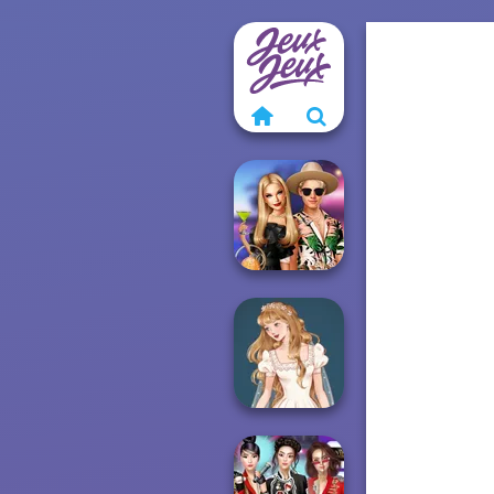
BFFs' Birthday
Bash For Babs
Wedding Dress