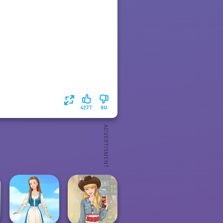
4277
941