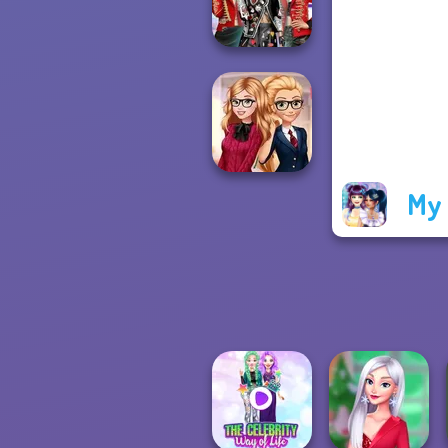
Design 2
K-Pop Girls Dress
Up Challenge
My 
Back To School
Fashionistas