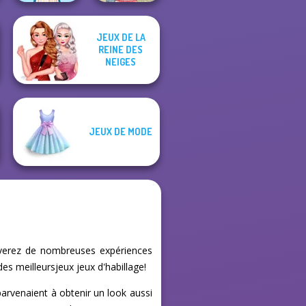
JEUX DE LA
REINE DES
Folklore Fashion
NEIGES
Americana
JEUX DE MODE
uverez de nombreuses expériences
es meilleursjeux jeux d'habillage!
arvenaient à obtenir un look aussi