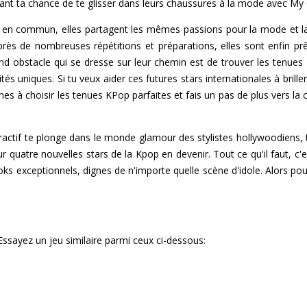
enant ta chance de te glisser dans leurs chaussures à la mode avec M
en commun, elles partagent les mêmes passions pour la mode et la
près de nombreuses répétitions et préparations, elles sont enfin p
and obstacle qui se dresse sur leur chemin est de trouver les tenues
tés uniques. Si tu veux aider ces futures stars internationales à brill
nes à choisir les tenues KPop parfaites et fais un pas de plus vers la
ractif te plonge dans le monde glamour des stylistes hollywoodiens, 
 quatre nouvelles stars de la Kpop en devenir. Tout ce qu'il faut, c'es
ooks exceptionnels, dignes de n'importe quelle scène d'idole. Alors p
ayez un jeu similaire parmi ceux ci-dessous: