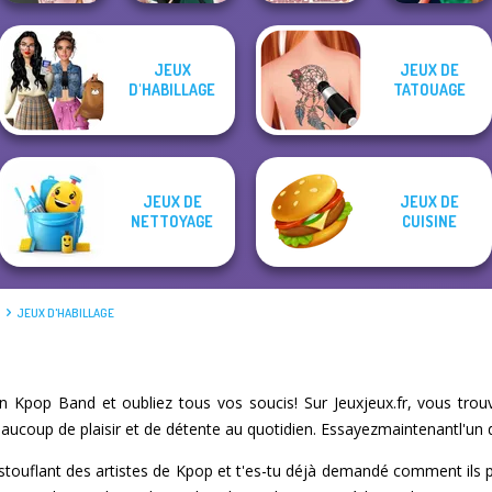
JEUX
JEUX DE
Villains Inspiring
Style Police
D'HABILLAGE
TATOUAGE
Victorian Alice
Kate Middleton
Fashion Tre...
Officer
JEUX DE
JEUX DE
NETTOYAGE
CUISINE
É
JEUX D'HABILLAGE
Kpop Band et oubliez tous vos soucis! Sur Jeuxjeux.fr, vous tro
eaucoup de plaisir et de détente au quotidien. Essayezmaintenantl'un d
stouflant des artistes de Kpop et t'es-tu déjà demandé comment ils p