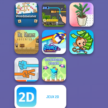
Coloring by
Numbers - Pixel
Wordmeister
Parking Line
Ro...
Mr. Macagi
Adventures
Bouncemasters
Mini Monkey Mart
JEUX 2D
Roshambo
Bouncing Chick