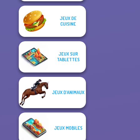
JEUX DE
CUISINE
JEUX SUR
TABLETTES
JEUX D’ANIMAUX
JEUX MOBILES