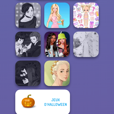
Manga Creator -
Chibi Doll: Avatar
Rebels Page 2
Barbie
Creator
Manga Creator
Vampire Hunter
Fashionistas'
Princess Gala
P...
Faceoff
Host
JEUX
Manga Creator
Vampire Hunter
D'HALLOWEEN
Natural Girl
P...
Portrait