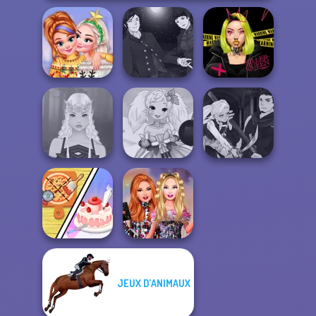
Manga Creator
New Christmas
Vampire Hunter
Urban Glam
Sweater Design
P...
Warriors
Manga Creator
Anime Fairy
Vampire Hunter
Elven Makeover
Creator
P...
Dolly's
JEUX D’ANIMAUX
Restaurant
Bestie Birthday
Organising
Surprise