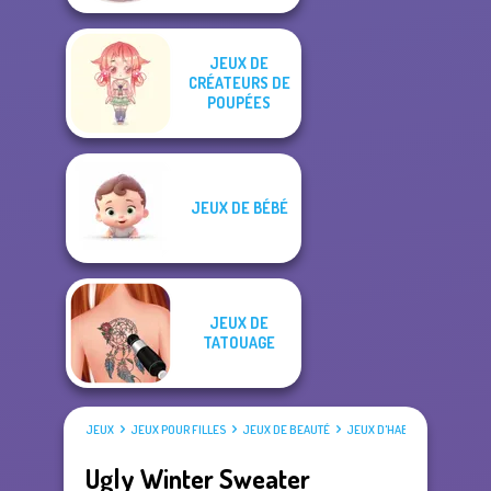
JEUX DE
CRÉATEURS DE
POUPÉES
JEUX DE BÉBÉ
JEUX DE
TATOUAGE
JEUX
JEUX POUR FILLES
JEUX DE BEAUTÉ
JEUX D'HABILLAGE
Ugly Winter Sweater