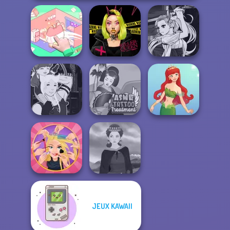
Manga Creator
Organization
Urban Glam
Vampire Hunter
Princess
Warriors
P...
Manga Creator -
ASMR Tattoo
Fantasy World...
Treatment
Cute Mermaid
JEUX KAWAII
Extreme
Makeover
Medieval Woman