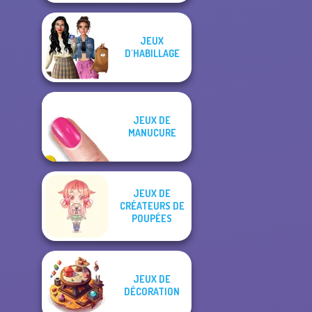
JEUX
D'HABILLAGE
JEUX DE
MANUCURE
JEUX DE
CRÉATEURS DE
POUPÉES
JEUX DE
DÉCORATION