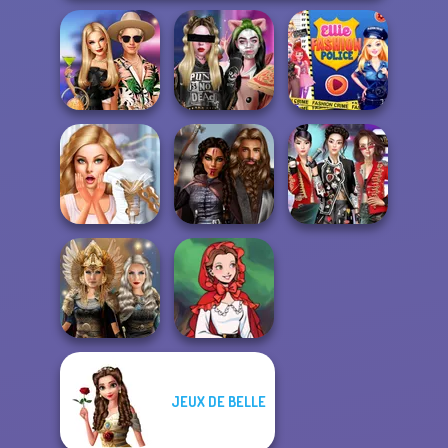
BFFs' Birthday
Billie's Weekly
Ellie Fashion
Bash For Babs
Planner
Police
Bridezilla: Prank
Medieval
K-Pop Girls Dress
The Bride
Princesses
Up Challenge
JEUX DE BELLE
Norse
Little Red Riding
Goddesses
Hood