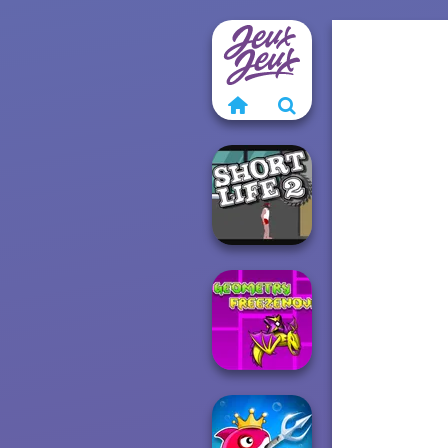
Short Life 2
Geometry Dash:
FreezeNova