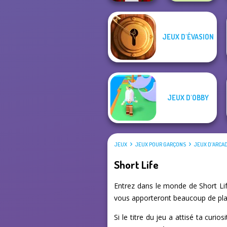
JEUX D'ÉVASION
Parkour Block
Xmas Special
State Connect
JEUX D'OBBY
JEUX
JEUX POUR GARÇONS
JEUX D'ARCA
Short Life
Entrez dans le monde de Short Lif
vous apporteront beaucoup de plai
Si le titre du jeu a attisé ta curi