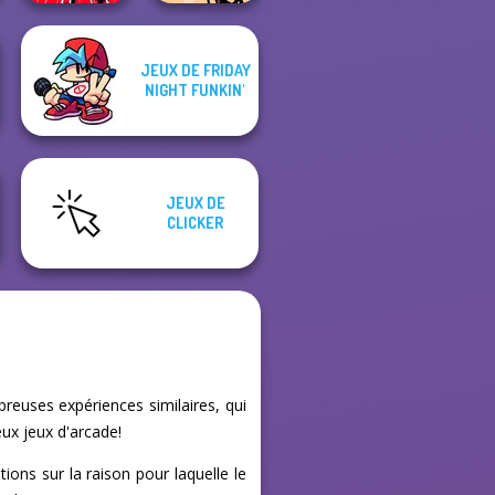
JEUX DE FRIDAY
Stickman
NIGHT FUNKIN'
Train Drift
Jailbreak Story
JEUX DE
CLICKER
reuses expériences similaires, qui
ux jeux d'arcade!
tions sur la raison pour laquelle le