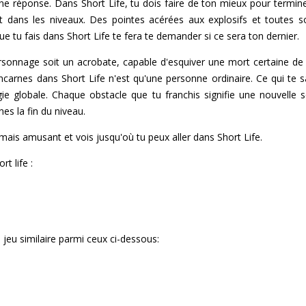
e réponse. Dans Short Life, tu dois faire de ton mieux pour termine
dans les niveaux. Des pointes acérées aux explosifs et toutes so
e tu fais dans Short Life te fera te demander si ce sera ton dernier.
sonnage soit un acrobate, capable d'esquiver une mort certaine de 
ncarnes dans Short Life n'est qu'une personne ordinaire. Ce qui te sa
e globale. Chaque obstacle que tu franchis signifie une nouvelle s
es la fin du niveau.
le mais amusant et vois jusqu'où tu peux aller dans Short Life.
rt life :
jeu similaire parmi ceux ci-dessous: