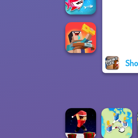
Game
Fish Stab Getting
Big
Sho
Noob: Zombie
Prison Escape