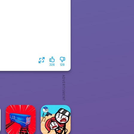
326
120