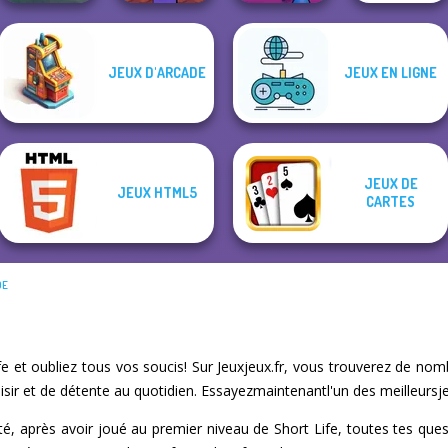
Noob Miner:
JEUX D'ARCADE
JEUX EN LIGNE
Highway Crazy
Escape From
The Impossible
Bike
Prison
Obby Flip
Quiz Classic
JEUX DE
JEUX HTML5
CARTES
DE
e et oubliez tous vos soucis! Sur Jeuxjeux.fr, vous trouverez de nomb
sir et de détente au quotidien. Essayezmaintenantl'un des meilleursje
osité, après avoir joué au premier niveau de Short Life, toutes tes ques