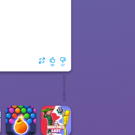
191
57