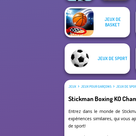
JEUX DE
BASKET
Mr Bean Jump
Giant Rush!
JEUX DE SPORT
JEUX
JEUX POUR GARÇONS
JEUX DE SPO
Stickman Boxing KO Cha
Entrez dans le monde de Stickma
expériences similaires, qui vous a
de sport!