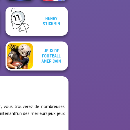
HENRY
Bubble Shooter
STICKMIN
HD 3
Who Dies Last
JEUX DE
FOOTBALL
AMÉRICAIN
fr, vous trouverez de nombreuses
intenantl'un des meilleursjeux jeux