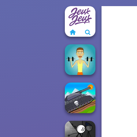
Muscle Clicker
Tanks 2D: Tank