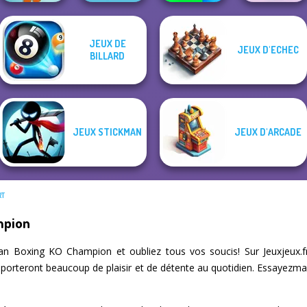
JEUX DE
JEUX D'ECHEC
Crowd
Boxing Gang
BILLARD
Muscle Clicker 2
Rise Up
Lumberjack
Stars
JEUX STICKMAN
JEUX D'ARCADE
RT
mpion
n Boxing KO Champion et oubliez tous vos soucis! Sur Jeuxjeux.
pporteront beaucoup de plaisir et de détente au quotidien. Essayezma