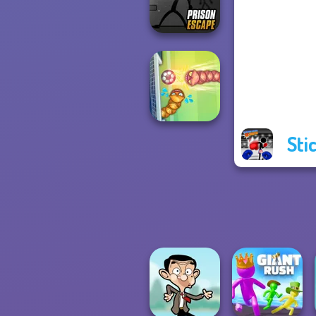
Wars
Prison Escape
Online
Sti
Soccer Snakes