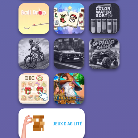
Mahjong
Christmas
Color Water Sort
Ball Drop
Holiday
3D
MX Offroad
Highway Cars
Master
Traffic Racer
Offroad Island
JEUX D'AGILITÉ
KrisMas Mahjong
Emerland
2
Solitaire