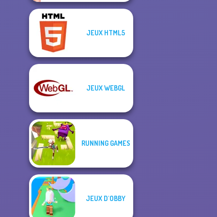
JEUX HTML5
JEUX WEBGL
RUNNING GAMES
JEUX D'OBBY