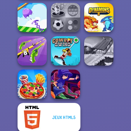
Mind Games for
Mini Springs
2-3-4 Player
Dynamons 8
Merge 2048 Gun
Rush
Cowboy Swing
Snow Ride 3D
JEUX HTML5
Cooking Live
Mirror Wizard