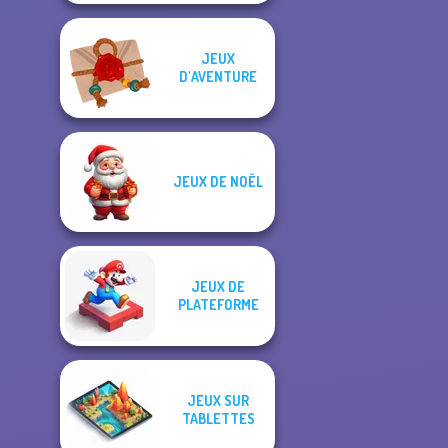
JEUX
D'AVENTURE
JEUX DE NOËL
JEUX DE
PLATEFORME
JEUX SUR
TABLETTES