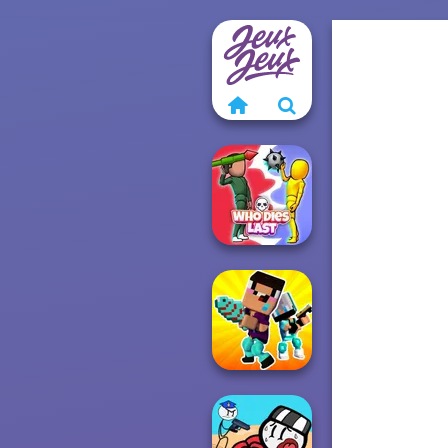
Who Dies Last
Noob vs Pro