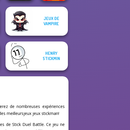
JEUX DE
Prison Escape
VAMPIRE
Online
Funny Shooter
HENRY
STICKMIN
uverez de nombreuses expériences
des meilleursjeux jeux stickman!
s de Stick Duel Battle. Ce jeu ne