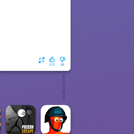
273
80