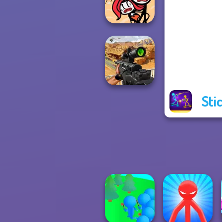
Challenge
Stickman
Jailbreak Story
Sti
Sniper Combat
3D