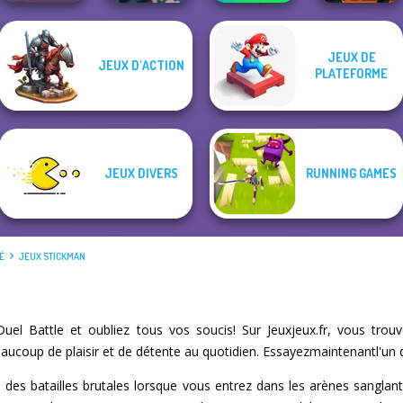
JEUX DE
JEUX D'ACTION
Carnage Battle
Stick Duel: Battle
PLATEFORME
Giant Rush!
Arena
Hero
Kour.io
JEUX DIVERS
RUNNING GAMES
TÉ
JEUX STICKMAN
uel Battle et oubliez tous vos soucis! Sur Jeuxjeux.fr, vous tro
eaucoup de plaisir et de détente au quotidien. Essayezmaintenantl'un 
s batailles brutales lorsque vous entrez dans les arènes sanglante