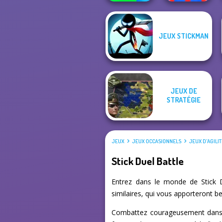
JEUX STICKMAN
Crowd
Red Stickman vs
Lumberjack
Monster School
JEUX DE
STRATÉGIE
JEUX
JEUX OCCASIONNELS
JEUX D'AGILI
Stick Duel Battle
Entrez dans le monde de Stick D
similaires, qui vous apporteront b
Combattez courageusement dans de