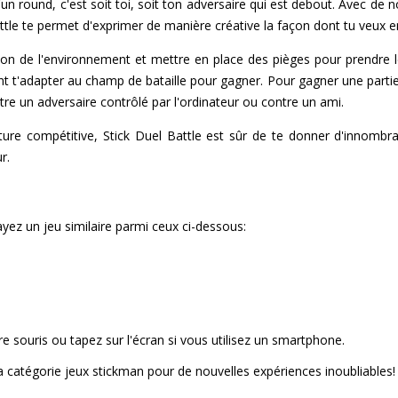
 d'un round, c'est soit toi, soit ton adversaire qui est debout. Avec 
ttle te permet d'exprimer de manière créative la façon dont tu veux en
ition de l'environnement et mettre en place des pièges pour prendr
t t'adapter au champ de bataille pour gagner. Pour gagner une partie,
tre un adversaire contrôlé par l'ordinateur ou contre un ami.
ure compétitive, Stick Duel Battle est sûr de te donner d'innombrabl
r.
yez un jeu similaire parmi ceux ci-dessous:
tre souris ou tapez sur l'écran si vous utilisez un smartphone.
la catégorie jeux stickman pour de nouvelles expériences inoubliables!