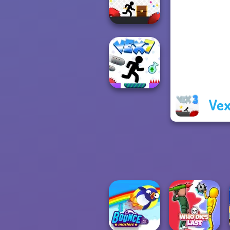
VEX Challenges
Vex 5
Vex
Vex 7