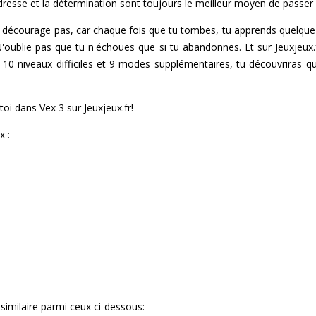
adresse et la détermination sont toujours le meilleur moyen de passer 
 te décourage pas, car chaque fois que tu tombes, tu apprends quelque
 N'oublie pas que tu n'échoues que si tu abandonnes. Et sur Jeuxjeux
t 10 niveaux difficiles et 9 modes supplémentaires, tu découvriras q
i dans Vex 3 sur Jeuxjeux.fr!
x :
similaire parmi ceux ci-dessous: