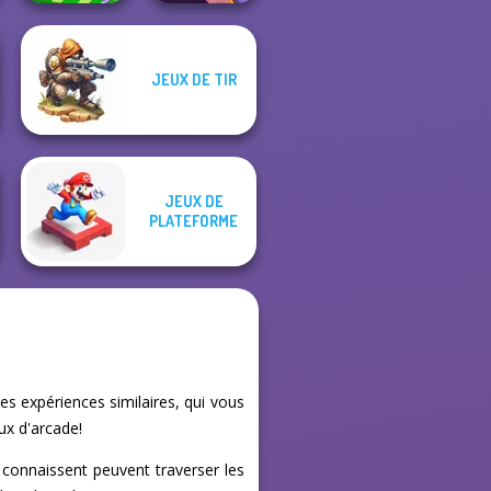
JEUX DE TIR
Mini Springs
Sorting Sorcery
JEUX DE
PLATEFORME
s expériences similaires, qui vous
ux d'arcade!
 connaissent peuvent traverser les