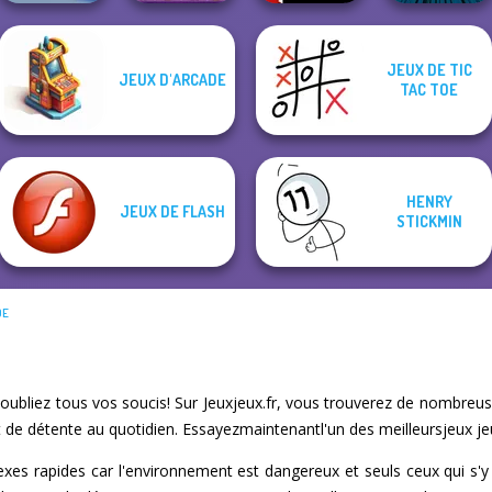
JEUX DE TIC
JEUX D'ARCADE
Stickman The
TAC TOE
Fireblob Winter
Fruit Mahjong
Vex X3M
Flash
HENRY
JEUX DE FLASH
STICKMIN
DE
oubliez tous vos soucis! Sur Jeuxjeux.fr, vous trouverez de nombreuse
 de détente au quotidien. Essayezmaintenantl'un des meilleursjeux je
lexes rapides car l'environnement est dangereux et seuls ceux qui s'y