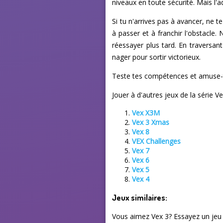
niveaux en toute sécurité. Mais l'
Si tu n'arrives pas à avancer, ne
à passer et à franchir l'obstacle.
réessayer plus tard. En traversan
nager pour sortir victorieux.
Teste tes compétences et amuse-to
Jouer à d'autres jeux de la série Ve
Vex X3M
Vex 3 Xmas
Vex 8
VEX Challenges
Vex 7
Vex 6
Vex 5
Vex 4
Jeux similaires:
Vous aimez Vex 3? Essayez un jeu 