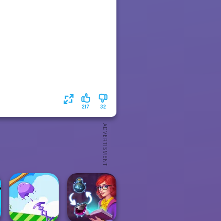
217
32