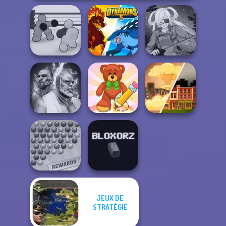
Boxing Gang
Stars
Dynamons 5
SNK Cosplayer
Fighter Legends
Wipe Insight
Duo
Master
End of War
JEUX DE
Bubble Shooter
STRATÉGIE
Extreme
Bloxorz