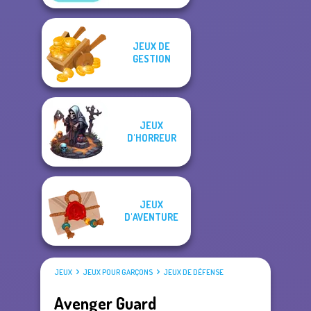
JEUX DE
GESTION
JEUX
D'HORREUR
JEUX
D'AVENTURE
JEUX
JEUX POUR GARÇONS
JEUX DE DÉFENSE
Avenger Guard