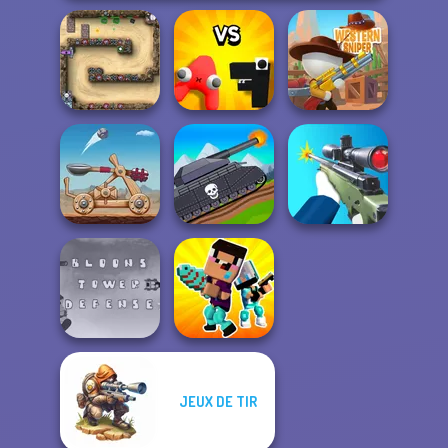
Alphabet: Merge
Canyon Defence
And Fight
Western Sniper
Tanks 2D: Tank
Clash of Stone
Wars
Sniper Shooter 2
JEUX DE TIR
Bloons Tower
Noob vs Pro
Defense
Challenge