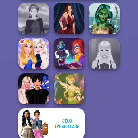
Ghoulish To
Gorgeous Cool
Medieval Woman
Pin-up Jessica
Zomb...
BFFs Night Out
Sorting Sorcery
Elven Makeover
JEUX
Wednesday
D'HABILLAGE
Besties Fun Day
Vintage Fairy