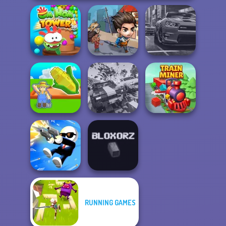
Om Nom Tower
Last Day On Earth
3D
Survival
Real City Driver
My Garden
Carnage Battle
Journey
Arena
Train Miner
RUNNING GAMES
Shot Trigger
Bloxorz