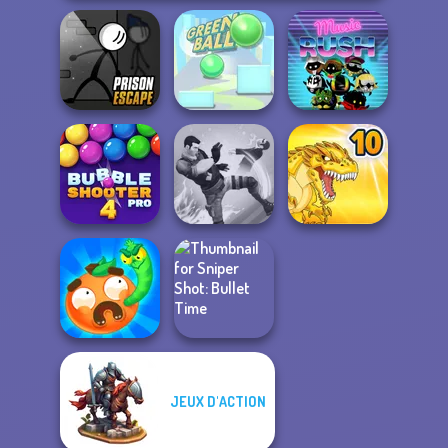
Prison Escape
Online
Green Ball
Music Rush
Bubble Shooter
Pro 4
Gang Brawlers
Dynamons 10
JEUX D'ACTION
Worm Out: Brain
Sniper Shot:
Teaser Games
Bullet Time