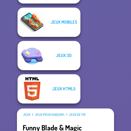
JEUX MOBILES
JEUX 3D
JEUX HTML5
JEUX
JEUX POUR GARÇONS
JEUX DE TIR
Funny Blade & Magic