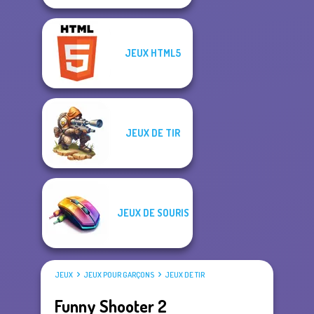
JEUX HTML5
JEUX DE TIR
JEUX DE SOURIS
JEUX
JEUX POUR GARÇONS
JEUX DE TIR
Funny Shooter 2