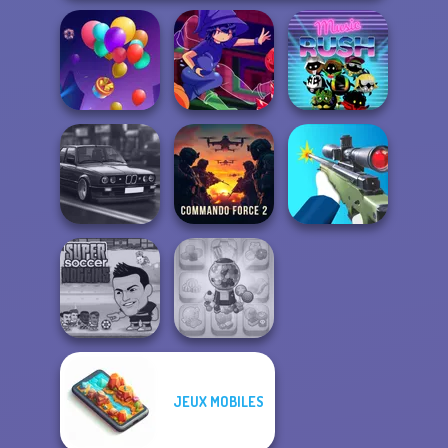
Balloon Match 3D
Mirror Wizard
Music Rush
Highway Cars
Commando
Traffic Racer
Force 2
Sniper Shooter 2
JEUX MOBILES
Super Soccer
Candy Shop
Noggins
Merge