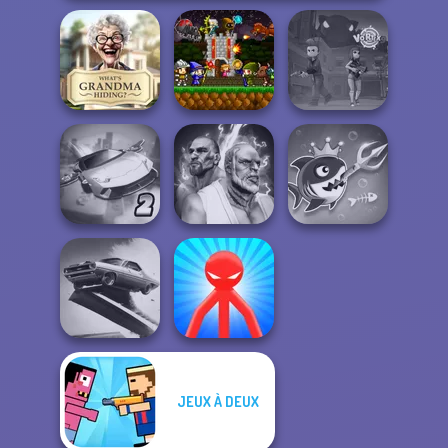
What Is Grandma
Mini Guardians
Hiding
Castle Defense
Vortex 9
Ultimate Flying
Fighter Legends
Fish Stab Getting
Car 2
Duo
Big
JEUX À DEUX
Agame: Stunt
Red Stickman vs
Cars
Monster School