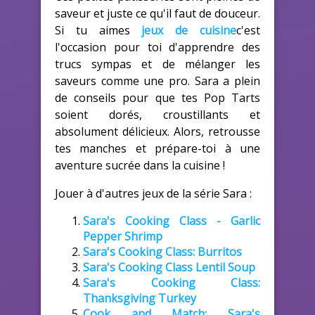
saveur et juste ce qu'il faut de douceur.
Si tu aimes
jeux de cuisine
c'est
l'occasion pour toi d'apprendre des
trucs sympas et de mélanger les
saveurs comme une pro. Sara a plein
de conseils pour que tes Pop Tarts
soient dorés, croustillants et
absolument délicieux. Alors, retrousse
tes manches et prépare-toi à une
aventure sucrée dans la cuisine !
Jouer à d'autres jeux de la série Sara :
Sara's Cooking Class - Garlic
Pepper Shrimp
Sara's Cooking Class: Burritos
Sara's Cooking Class Lentil Soup
Sara's Cooking Class:
Thanksgiving Turkey
Cook and Match: Sara's