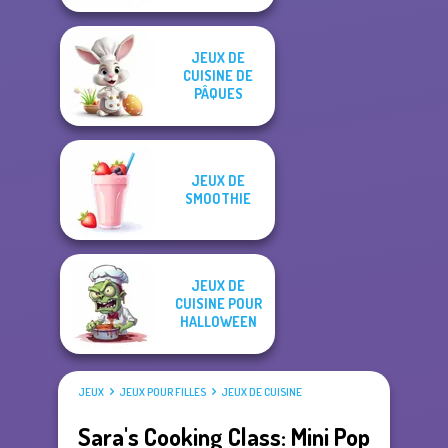
JEUX DE
CUISINE DE
PÂQUES
JEUX DE
SMOOTHIE
JEUX DE
CUISINE POUR
HALLOWEEN
JEUX
JEUX POUR FILLES
JEUX DE CUISINE
Sara's Cooking Class: Mini Pop