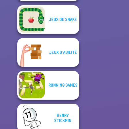
JEUX DE SNAKE
JEUX D'AGILITÉ
RUNNING GAMES
HENRY
STICKMIN