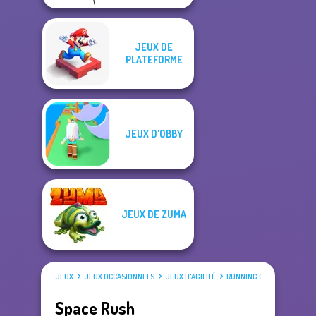
JEUX DE
PLATEFORME
JEUX D'OBBY
JEUX DE ZUMA
JEUX
JEUX OCCASIONNELS
JEUX D'AGILITÉ
RUNNING GAMES
Space Rush