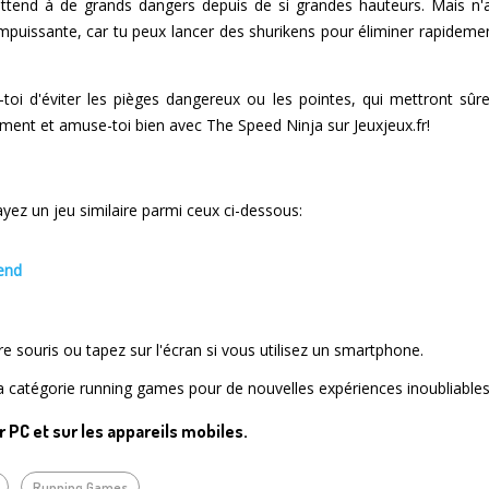
ttend à de grands dangers depuis de si grandes hauteurs. Mais n'a
mpuissante, car tu peux lancer des shurikens pour éliminer rapidem
toi d'éviter les pièges dangereux ou les pointes, qui mettront sûr
ement et amuse-toi bien avec The Speed Ninja sur Jeuxjeux.fr!
ez un jeu similaire parmi ceux ci-dessous:
end
tre souris ou tapez sur l'écran si vous utilisez un smartphone.
la catégorie running games pour de nouvelles expériences inoubliables
ur PC et sur les appareils mobiles.
Running Games