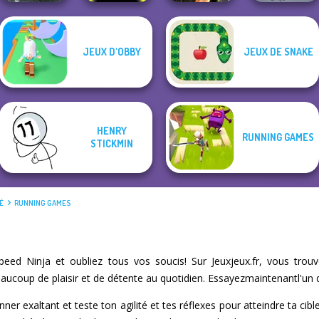
JEUX D'OBBY
JEUX DE SNAKE
Tom Clancy's
Last Day On Earth
Highway Traffic
Ball Surfer 3D
Shootout
Survival
HENRY
RUNNING GAMES
STICKMIN
TÉ
RUNNING GAMES
ed Ninja et oubliez tous vos soucis! Sur Jeuxjeux.fr, vous tro
eaucoup de plaisir et de détente au quotidien. Essayezmaintenantl'un
ner exaltant et teste ton agilité et tes réflexes pour atteindre ta cib