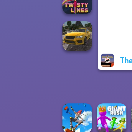
Tower Fall
Twisty Lines
The
Real Drift
Multiplayer