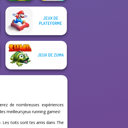
JEUX DE
3D Free Kick
PLATEFORME
World Cup 18
Fun Race 3D
JEUX DE ZUMA
uverez de nombreuses expériences
 des meilleursjeux running games!
le. Les toits sont tes amis dans The