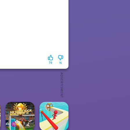
76
14