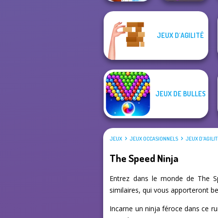
Only Up 3D
JEUX D'AGILITÉ
Parkour Go
Ascend
Giant Rush!
JEUX DE BULLES
JEUX
JEUX OCCASIONNELS
JEUX D'AGILI
The Speed Ninja
Entrez dans le monde de The Spe
similaires, qui vous apporteront b
Incarne un ninja féroce dans ce run