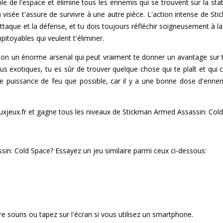
le de l'espace et élimine tous les ennemis qui se trouvent sur la st
a visée t'assure de survivre à une autre pièce. L'action intense de S
l'attaque et la défense, et tu dois toujours réfléchir soigneusement à 
toyables qui veulent t'éliminer.
ion un énorme arsenal qui peut vraiment te donner un avantage sur 
us exotiques, tu es sûr de trouver quelque chose qui te plaît et qui 
de puissance de feu que possible, car il y a une bonne dose d'ennem
uxjeux.fr et gagne tous les niveaux de Stickman Armed Assassin: Cold
n: Cold Space? Essayez un jeu similaire parmi ceux ci-dessous:
tre souris ou tapez sur l'écran si vous utilisez un smartphone.