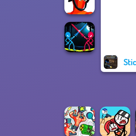
Hero
Funny Shooter
Sti
Stick Duel:
Medieval Wars