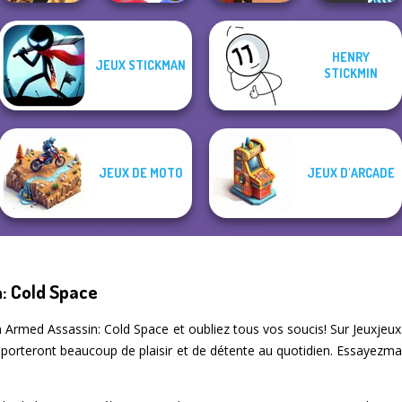
HENRY
JEUX STICKMAN
Monster Hell:
STICKMIN
Zombie Arena
Who Dies Last
Western Sniper
Vex 3 Xmas
JEUX DE MOTO
JEUX D'ARCADE
: Cold Space
Armed Assassin: Cold Space et oubliez tous vos soucis! Sur Jeuxjeu
pporteront beaucoup de plaisir et de détente au quotidien. Essayezma