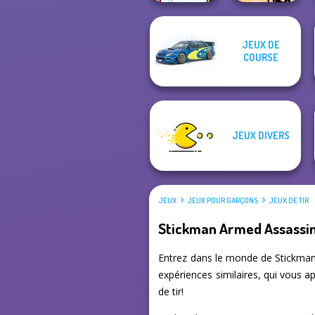
JEUX DE
Stickman
COURSE
Funny Shooter 2
Jailbreak Story
JEUX DIVERS
JEUX
JEUX POUR GARÇONS
JEUX DE TIR
Stickman Armed Assassin
Entrez dans le monde de Stickman 
expériences similaires, qui vous a
de tir!