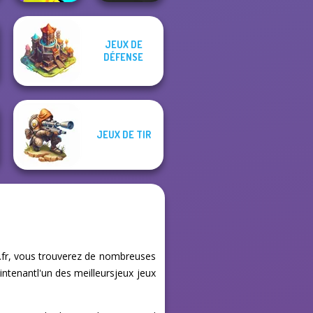
JEUX DE
Funny Blade &
Prison Escape
DÉFENSE
Magic
Online
JEUX DE TIR
x.fr, vous trouverez de nombreuses
intenantl'un des meilleursjeux jeux