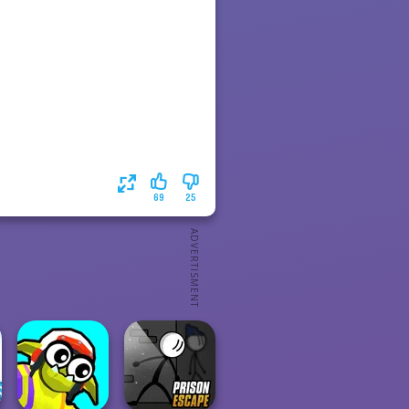
69
25