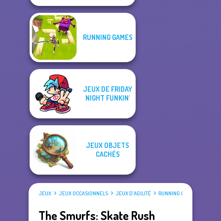
RUNNING GAMES
JEUX DE FRIDAY
NIGHT FUNKIN'
JEUX OBJETS
CACHÉS
JEUX
JEUX OCCASIONNELS
JEUX D'AGILITÉ
RUNNING GAMES
The Smurfs: Skate Rush