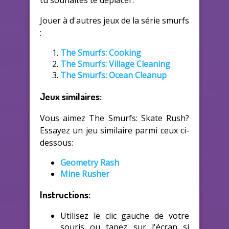
tu souhaites te déplacer.
Jouer à d'autres jeux de la série smurfs
:
The Smurfs: Cooking
The Smurfs: Village Cleaning
The Smurfs: Ocean Cleanup
Jeux similaires:
Vous aimez The Smurfs: Skate Rush?
Essayez un jeu similaire parmi ceux ci-
dessous:
Geometry Rash
Mine Rusher
Instructions:
Utilisez le clic gauche de votre
souris ou tapez sur l'écran si