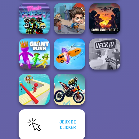
Last Day On Earth
Commando
Music Rush
Survival
Force 2
Giant Rush!
Shape-shifting
Veck.io
JEUX DE
CLICKER
Fun Race 3D
Bike Jump