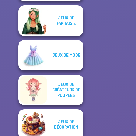
JEUX DE
FANTAISIE
JEUX DE MODE
JEUX DE
CRÉATEURS DE
POUPÉES
JEUX DE
DÉCORATION