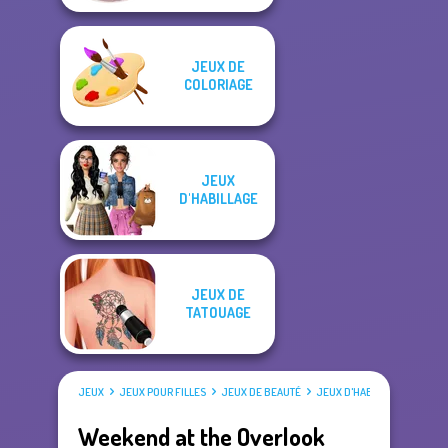
JEUX DE
COLORIAGE
JEUX
D'HABILLAGE
JEUX DE
TATOUAGE
JEUX
JEUX POUR FILLES
JEUX DE BEAUTÉ
JEUX D'HABILLAGE
Weekend at the Overlook