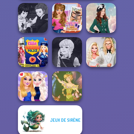
Manga Creator
Vampire Hunter
ASMR Nail
P...
Treatment
Kate Middleton
Manga Creator
Ellie Fashion
Vampire Hunter
Babs' Spring
Police
P...
Wedding
JEUX DE SIRÈNE
BFFs Night Out
Vintage Fairy