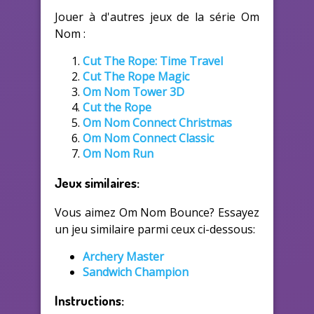
Jouer à d'autres jeux de la série Om
Nom :
Cut The Rope: Time Travel
Cut The Rope Magic
Om Nom Tower 3D
Cut the Rope
Om Nom Connect Christmas
Om Nom Connect Classic
Om Nom Run
Jeux similaires:
Vous aimez Om Nom Bounce? Essayez
un jeu similaire parmi ceux ci-dessous:
Archery Master
Sandwich Champion
Instructions: