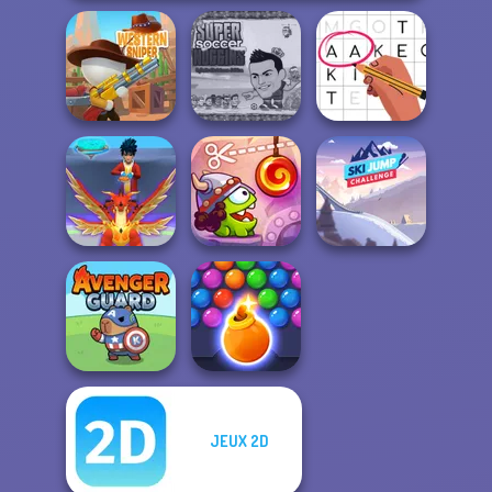
Super Soccer
Noggins
Western Sniper
Christmas
Letters Match
Cut The Rope:
Ski Jump
Mystical Blade 3D
Time Travel
Challenge
JEUX 2D
Bubble Shooter
Avenger Guard
HD 3